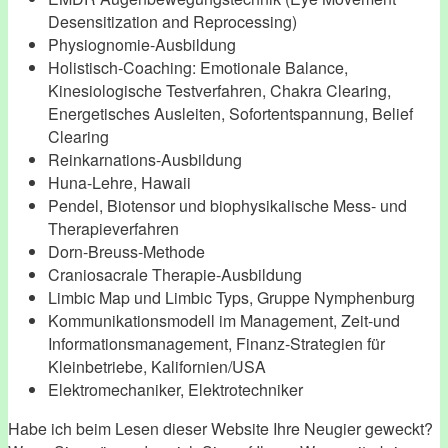
Desensitization and Reprocessing)
Physiognomie-Ausbildung
Holistisch-Coaching: Emotionale Balance,
Kinesiologische Testverfahren, Chakra Clearing,
Energetisches Ausleiten, Sofortentspannung, Belief
Clearing
Reinkarnations-Ausbildung
Huna-Lehre, Hawaii
Pendel, Biotensor und biophysikalische Mess- und
Therapieverfahren
Dorn-Breuss-Methode
Craniosacrale Therapie-Ausbildung
Limbic Map und Limbic Typs, Gruppe Nymphenburg
Kommunikationsmodell im Management, Zeit-und
Informationsmanagement, Finanz-Strategien für
Kleinbetriebe, Kalifornien/USA
Elektromechaniker, Elektrotechniker
Habe ich beim Lesen dieser Website Ihre Neugier geweckt?