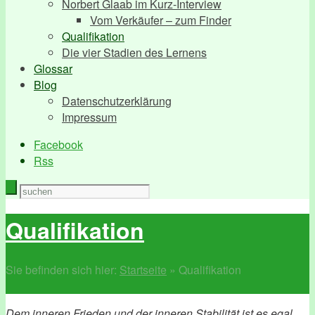
Norbert Glaab im Kurz-Interview
Vom Verkäufer – zum Finder
Qualifikation
Die vier Stadien des Lernens
Glossar
Blog
Datenschutzerklärung
Impressum
Facebook
Rss
Qualifikation
Sie befinden sich hier:
Startseite
»
Qualifikation
Dem inneren Frieden und der inneren Stabilität ist es egal,