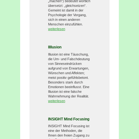
„machen“) bedeutet wörtlich
übersetzt: „gleichsetzen“.
Gemeint ist damit in der
Psychologie der Vorgang,
sich in einen anderen
Menschen einzufühlen.
weiterlesen
IIllusion
Illusion ist eine Täuschung,
die Um- und Falschdeutung
von Sinneseindrücken
aufgrund von Erwartungen,
Wünschen und Affekten;
meist positiv gefühlsbetont.
Besonders stark durch
Emotionen beeinflusst. Eine
Illusion ist eine falsche
Wahrnehmung der Realität.
weiterlesen
INSIGHT Mind Focusing
INSIGHT Mind Focusing ist
eine der Methoden, die
Ihnen den freien Zugang zu