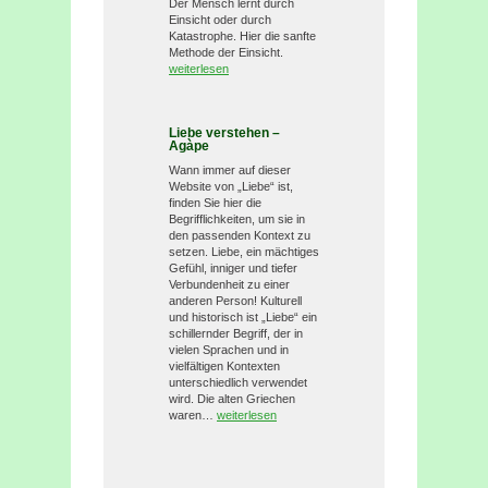
Der Mensch lernt durch
Einsicht oder durch
Katastrophe. Hier die sanfte
Methode der Einsicht.
weiterlesen
Liebe verstehen –
Agàpe
Wann immer auf dieser
Website von „Liebe“ ist,
finden Sie hier die
Begrifflichkeiten, um sie in
den passenden Kontext zu
setzen. Liebe, ein mächtiges
Gefühl, inniger und tiefer
Verbundenheit zu einer
anderen Person! Kulturell
und historisch ist „Liebe“ ein
schillernder Begriff, der in
vielen Sprachen und in
vielfältigen Kontexten
unterschiedlich verwendet
wird. Die alten Griechen
waren…
weiterlesen