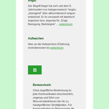
Angst
Der Begriff Angst hat sich seit dem 8.
Jahrhundert von indogermanisch *anghu
„beengend“ über althochdeutsch angust
entwickelt. Er ist verwandt mit lateinisch
angustus bzw. angustia für „Enge,
Beengung, Bedrängnis“…
weiterlesen
Aufwachen
Was an der Aufwachens-Erfahrung
erstrebenswert ist
weiterlesen
B
Bewusstsein
Ohne begriffliche Abstimmung ist
jede Kommunikation beschwerlich,
ungenau und führt von
Missverständnissen bis hin zu
handgreiflichen Streitigkeiten. Für
Kommunikation ist Bewusstsein die