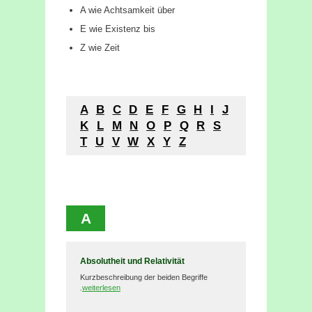
A wie Achtsamkeit über
E wie Existenz bis
Z wie Zeit
A
B
C
D
E
F
G
H
I
J
K
L
M
N
O
P
Q
R
S
T
U
V
W
X
Y
Z
A
Absolutheit und Relativität
Kurzbeschreibung der beiden Begriffe
.
weiterlesen