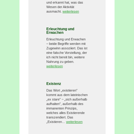
und erkannt hat, was das
Wesen der Aktivität
ausmacht.
weiterlesen
Erleuchtung und
Erwachen
Erleuchtung und Erwachen
– beide Begriffe werden mit
Zugewinn assoziiert. Das ist
eine falsche Vorstellung, der
ich nicht bereit bin, weitere
Nahrung zu geben.
weiterlesen
Existenz
Das Wort „existieren”
kommt aus dem lateinischen
„ex stare” ~ „sich außerhalb
aufhalten”, außerhalb des
immanenten Prinzips,
welches alles Existierende
transzendiert. Das
„Existieren…
weiterlesen