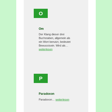
O
Om
Der Klang dieser drei
Buchstaben, allgemein als
ein Wort benutzt, bedeutet
Bewusstsein. Wird als…
weiterlesen
P
Paradoxon
Paradoxon…
weiterlesen