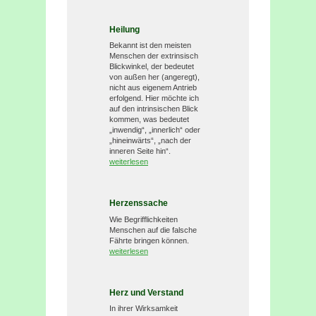
Heilung
Bekannt ist den meisten
Menschen der extrinsisch
Blickwinkel, der bedeutet
von außen her (angeregt),
nicht aus eigenem Antrieb
erfolgend. Hier möchte ich
auf den intrinsischen Blick
kommen, was bedeutet
„inwendig“, „innerlich“ oder
„hineinwärts“, „nach der
inneren Seite hin“.
weiterlesen
Herzenssache
Wie Begrifflichkeiten
Menschen auf die falsche
Fährte bringen können.
weiterlesen
Herz und Verstand
In ihrer Wirksamkeit