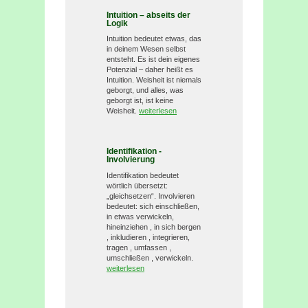
Intuition – abseits der
Logik
Intuition bedeutet etwas, das
in deinem Wesen selbst
entsteht. Es ist dein eigenes
Potenzial – daher heißt es
Intuition. Weisheit ist niemals
geborgt, und alles, was
geborgt ist, ist keine
Weisheit.
weiterlesen
Identifikation -
Involvierung
Identifikation bedeutet
wörtlich übersetzt:
„gleichsetzen“. Involvieren
bedeutet: sich einschließen,
in etwas verwickeln,
hineinziehen , in sich bergen
, inkludieren , integrieren,
tragen , umfassen ,
umschließen , verwickeln.
weiterlesen