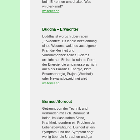
beim Erkennen umschaltet. Was
wird erkannt?
weiterlesen
Buddha – Erwachter
Buddha ist wörtlich übertragen
„Erwachter“. Es ist die Bezeichnung
eines Wesens, welches aus eigener
Kraft die Reinheit und
Vollkommenheit seines Geistes
erreicht hat. Es ist die reinste Form
der Energie, die umgangssprachlich
auch als Paradies-Energie, klare
Essensenergie, Prajna (Weisheit)
oder Nirwana bezeichnet wird
weiterlesen
Burnout/Boreout
Getrennt von der Technik und
verbunden mit sich. Burnout ist
keine, im klassischen Sinne,
Krankheit, sondern ein Problem der
Lebensbewältigung. Burnout ist ein
Symptom, und das Symptom sagt
wenig über die Ursachen und gar