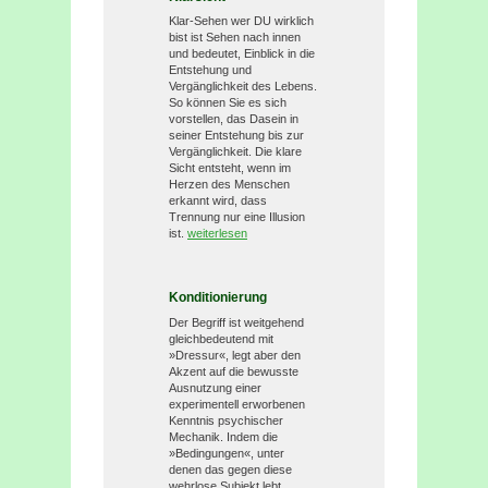
Klar-Sehen wer DU wirklich
bist ist Sehen nach innen
und bedeutet, Einblick in die
Entstehung und
Vergänglichkeit des Lebens.
So können Sie es sich
vorstellen, das Dasein in
seiner Entstehung bis zur
Vergänglichkeit. Die klare
Sicht entsteht, wenn im
Herzen des Menschen
erkannt wird, dass
Trennung nur eine Illusion
ist.
weiterlesen
Konditionierung
Der Begriff ist weitgehend
gleichbedeutend mit
»Dressur«, legt aber den
Akzent auf die bewusste
Ausnutzung einer
experimentell erworbenen
Kenntnis psychischer
Mechanik. Indem die
»Bedingungen«, unter
denen das gegen diese
wehrlose Subjekt lebt,