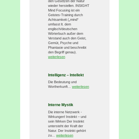
den Gesetzen der Natur
wieder herstellen. INSIGHT
Mind Focusing ist ein
Geistes-Training durch
Achtsamkeit („mind“
umfasst lt. dem
englisch/deutschen
Wörterbuch außer dem
Verstand auch den Geist,
Gemüt, Psyche und
Phantasie und beschreibt
den Begriff genau).
weiterlesen
Intelligenz – Intellekt
Die Bedeutung und
Wortherkunft…
weiterlesen
Interne Mystik
Die interne Netzwerk -
Wirkungen! Instinkt – und
sein Wirken Der Instinkt
untersteht der Kraft der
Natur. Der Instinkt gehört
zu…
weiterlesen