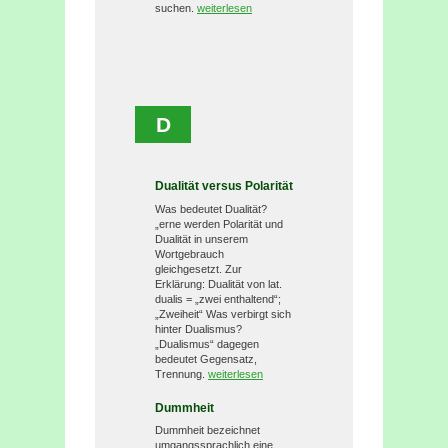
suchen.
weiterlesen
D
Dualität versus Polarität
Was bedeutet Dualität?
„erne werden Polarität und
Dualität in unserem
Wortgebrauch
gleichgesetzt. Zur
Erklärung: Dualität von lat.
dualis = „zwei enthaltend“;
„Zweiheit“ Was verbirgt sich
hinter Dualismus?
„Dualismus“ dagegen
bedeutet Gegensatz,
Trennung.
weiterlesen
Dummheit
Dummheit bezeichnet
umgangssprachlich eine