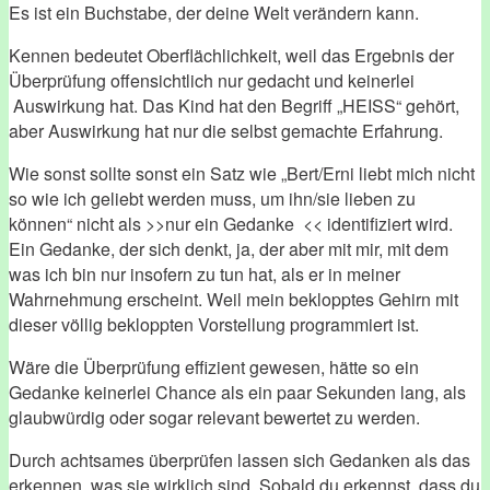
Es ist ein Buchstabe, der deine Welt verändern kann.
Kennen bedeutet Oberflächlichkeit, weil das Ergebnis der
Überprüfung offensichtlich nur gedacht und keinerlei
Auswirkung hat. Das Kind hat den Begriff „HEISS“ gehört,
aber Auswirkung hat nur die selbst gemachte Erfahrung.
Wie sonst sollte sonst ein Satz wie „Bert/Erni liebt mich nicht
so wie ich geliebt werden muss, um ihn/sie lieben zu
können“ nicht als >>nur ein Gedanke << identifiziert wird.
Ein Gedanke, der sich denkt, ja, der aber mit mir, mit dem
was ich bin nur insofern zu tun hat, als er in meiner
Wahrnehmung erscheint. Weil mein beklopptes Gehirn mit
dieser völlig bekloppten Vorstellung programmiert ist.
Wäre die Überprüfung effizient gewesen, hätte so ein
Gedanke keinerlei Chance als ein paar Sekunden lang, als
glaubwürdig oder sogar relevant bewertet zu werden.
Durch achtsames überprüfen lassen sich Gedanken als das
erkennen, was sie wirklich sind. Sobald du erkennst, dass du