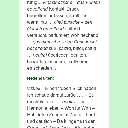
ruhig…
kinästhetische – das Fühlen
betreffend
Kontakt, Druck,
begreifen, anfassen, sanft, fest,
warm, rau …
olfaktorische – den
Geruch betreffend
duftend,
verraucht, parfümiert, wohlriechend
…
gustatorische – den Geschmack
betreffend
süß, salzig, bitter, saftig
…
neutral
überlegen, denken,
bewerten, erinnern, motivieren,
entscheiden …
Redensarten:
visuell
– Einen trüben Blick haben –
Ich schaue darauf zurück … – Es
erscheint mir …
auditiv
– In
Harmonie leben – Wort für Wort –
Halt deine Zunge im Zaum – Laut
und deutlich – Da klingelt’s in den
Ohren
kinästhetisch
– Ein harter