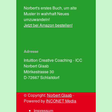
Norbert's erstes Buch, um alte
Muster in wahrhaft Neues
umzuwandeln!
Jetzt bei Amazon bestellen!
Adresse
Intuition Creative Coaching - ICC
Norbert Glaab
Mörikestrasse 30
D-72667 Schlaitdorf
© Copyright:
Norbert Glaab
-
Powered by
INCONET Media
Impressum