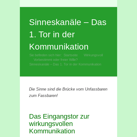
Facebook
Rss
Sinneskanäle – Das
1. Tor in der
Kommunikation
Sie befinden sich hier:
Startseite
Wirkungsvoll
»
Vorbestimmt oder freier Wille?
»
»
Sinneskanäle – Das 1. Tor in der Kommunikation
Die Sinne sind die Brücke vom Unfassbaren
zum Fassbaren!
Das Eingangstor zur
wirkungsvollen
Kommunikation