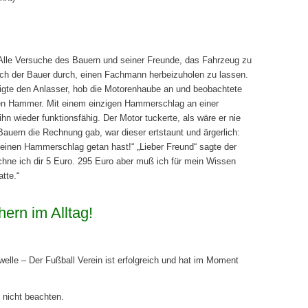
. Alle Versuche des Bauern und seiner Freunde, das Fahrzeug zu
sich der Bauer durch, einen Fachmann herbeizuholen zu lassen.
tigte den Anlasser, hob die Motorenhaube an und beobachtete
nen Hammer. Mit einem einzigen Hammerschlag an einer
n wieder funktionsfähig. Der Motor tuckerte, als wäre er nie
uern die Rechnung gab, war dieser ertstaunt und ärgerlich:
 einen Hammerschlag getan hast!“ „Lieber Freund“ sagte der
ne ich dir 5 Euro. 295 Euro aber muß ich für mein Wissen
tte.“
hern im Alltag!
swelle – Der Fußball Verein ist erfolgreich und hat im Moment
 nicht beachten.