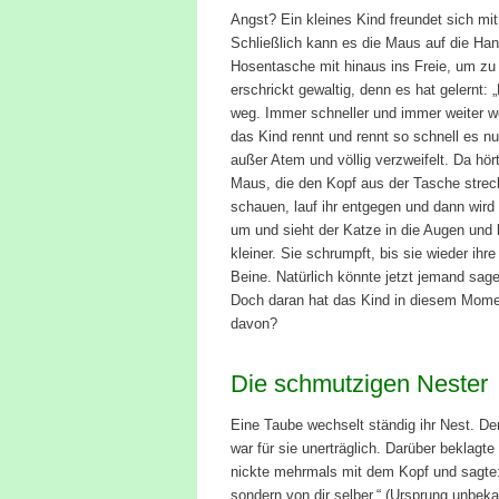
Angst? Ein kleines Kind freundet sich mit
Schließlich kann es die Maus auf die Han
Hosentasche mit hinaus ins Freie, um zu 
erschrickt gewaltig, denn es hat gelernt
weg. Immer schneller und immer weiter w
das Kind rennt und rennt so schnell es nu
außer Atem und völlig verzweifelt. Da hör
Maus, die den Kopf aus der Tasche streck
schauen, lauf ihr entgegen und dann wird s
um und sieht der Katze in die Augen und
kleiner. Sie schrumpft, bis sie wieder ih
Beine. Natürlich könnte jetzt jemand sage
Doch daran hat das Kind in diesem Mome
davon?
Die schmutzigen Nester
Eine Taube wechselt ständig ihr Nest. Der
war für sie unerträglich. Darüber beklagte
nickte mehrmals mit dem Kopf und sagte: 
sondern von dir selber.“ (Ursprung unbeka