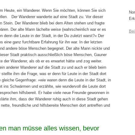
dem Heute, ein Wanderer. Wenn Sie möchten, können Sie sich
Nor
ellen. Der Wanderer wanderte auf eine Stadt zu. Vor dieser
Erk
n Stein. Der Wanderer blieb bei dem Alten stehen und fragte
 wären. Der alte Mann lächelte weise (wahrscheinlich war er es
Bei
 denn die Leute in der Stadt, in der Du zuletzt warst?« Der
s eine ganz furchtbare Erfahrung für ihn war. In der letzten
und andere böse Menschen begegnet. Der alte Mann nickte und
dieser Stadt praktisch ausschließlich böse Menschen, Gauner
te der Wanderer, als ob er es erwartet hätte und zog weiter.
 ein anderer Wanderer auf die Stadt zu und auch er blieb beim
tellte ihm die Frage, was er denn für Leute in der Stadt dort
ie gleiche Gegenfrage: »wie waren denn die Leute in der Stadt, in
et ins Schwärmen und erzählte, wie wundervoll die Leute dort
esprochen hilfsbereit. Er habe viele neue Freunde gewonnen in
klärte ihm, dass der Wanderer ruhig auch in diese Stadt gehen
 nette, freundliche und hilfsbereite Menschen dort antreffen und
en man müsse alles wissen, bevor