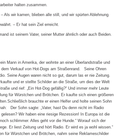
itarbeiter halten zusammen.
Als wir kamen, blieben alle still, und wir spürten Ablehnung.
ährt. – Er hat sein Ziel erreicht.
mand ist seinem Vater, seiner Mutter ähnlich oder auch Beiden.
in Mann in Amerika, der wohnte an einer Überlandstraße und
mit dem Verkauf von Hot-Dogs am Straßenrand. Seine Ohren
dio. Seine Augen waren nicht so gut, darum las er nie Zeitung.
kaufte und er stellte Schilder an die Straße, um dies der Welt
Straße und rief: „Ein Hot-Dog gefällig?“ Und immer mehr Leute
lung für Würstchen und Brötchen. Er kaufte sich einen größeren
ten.Schließlich brauchte er einen Helfer und holte seinen Sohn
ah: Der Sohn sagte: „Vater, hast Du denn nicht im Radio
 gelesen? Wir haben eine riesige Rezession! In Europa ist die
 noch schlimmer. Alles geht vor die Hunde.“ Worauf sich der
ge. Er liest Zeitung und hört Radio. Er wird es ja wohl wissen.“
gen für Würstchen und Brötchen, nahm seine Reklameschilder