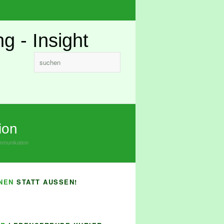
x
Facebook
Rss
ion
mmunikation
NEN
STATT AUSSEN!