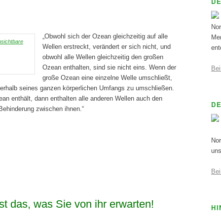
D
Nor
„Obwohl sich der Ozean gleichzeitig auf alle
Men
Wellen erstreckt, verändert er sich nicht, und
ent
obwohl alle Wellen gleichzeitig den großen
Ozean enthalten, sind sie nicht eins. Wenn der
Bei
große Ozean eine einzelne Welle umschließt,
innerhalb seines ganzen körperlichen Umfangs zu umschließen.
an enthält, dann enthalten alle anderen Wellen auch den
D
 Behinderung zwischen ihnen.“
Nor
uns
Bei
st das, was Sie von ihr erwarten!
HI