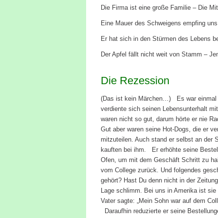
Die Firma ist eine große Familie – Die M
Eine Mauer des Schweigens empfing uns – 
Er hat sich in den Stürmen des Lebens bew
Der Apfel fällt nicht weit von Stamm – Je
Die Rezession
(Das ist kein Märchen…) Es war einmal e
verdiente sich seinen Lebensunterhalt 
waren nicht so gut, darum hörte er nie Ra
Gut aber waren seine Hot-Dogs, die er ver
mitzuteilen. Auch stand er selbst an der 
kauften bei ihm. Er erhöhte seine Bestel
Ofen, um mit dem Geschäft Schritt zu hal
vom College zurück. Und folgendes gesch
gehört? Hast Du denn nicht in der Zeitung
Lage schlimm. Bei uns in Amerika ist sie
Vater sagte: „Mein Sohn war auf dem Colle
Daraufhin reduzierte er seine Bestellun