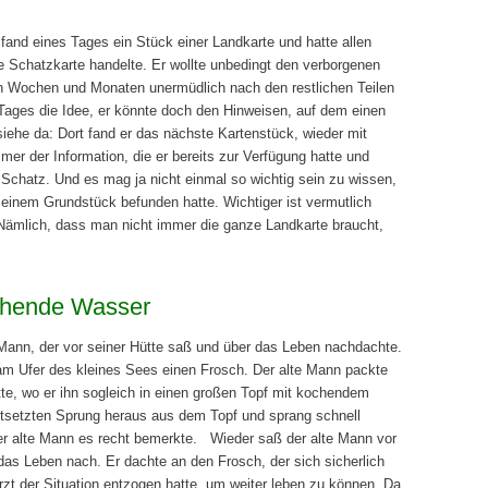
d eines Tages ein Stück einer Landkarte und hatte allen
Schatzkarte handelte. Er wollte unbedingt den verborgenen
n Wochen und Monaten unermüdlich nach den restlichen Teilen
Tages die Idee, er könnte doch den Hinweisen, auf dem einen
siehe da: Dort fand er das nächste Kartenstück, wieder mit
mer der Information, die er bereits zur Verfügung hatte und
 Schatz. Und es mag ja nicht einmal so wichtig sein zu wissen,
seinem Grundstück befunden hatte. Wichtiger ist vermutlich
 Nämlich, dass man nicht immer die ganze Landkarte braucht,
chende Wasser
 Mann, der vor seiner Hütte saß und über das Leben nachdachte.
am Ufer des kleines Sees einen Frosch. Der alte Mann packte
te, wo er ihn sogleich in einen großen Topf mit kochendem
tsetzten Sprung heraus aus dem Topf und sprang schnell
der alte Mann es recht bemerkte. Wieder saß der alte Mann vor
 das Leben nach. Er dachte an den Frosch, der sich sicherlich
erzt der Situation entzogen hatte, um weiter leben zu können. Da