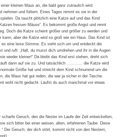
 einer kleinen Maus an, die bald ganz zutraulich wird.
d nehmen und füttern. Eines Tages nimmt es sie in der
spielen. Da taucht plötzlich eine Katze auf und das Kind
: „Katzen fressen Mäuse“. Es bekommt große Angst und rennt
eg. Doch die Katze scheint größer und größer zu werden und
r kann, aber die Katze wird so groß wie ein Haus. Das Kind ist
t es eine leise Stimme. Es sieht sich um und entdeckt die
t und ruft: „Halt, du musst dich umdrehen und ihr in die Augen
ie wieder kleiner!“ Da bleibt das Kind erst stehen, dreht sich
 läuft dann auf sie zu. Und tatsächlich ………… die Katze wird
re normale Größe hat und streicht dem Kind schnurrend um die
n, die Maus hat gut reden, die war ja sicher in der Tasche.
nt wohl nicht gedacht. Läufst du auch manchmal vor etwas
 scharfe Geruch, den die Nester im Laufe der Zeit entwickelten,
 sie sich bitter bei einer weisen, alten, erfahrenen Taube. Diese
“ Der Geruch, der dich stört, kommt nicht von den Nestern,
nnt)