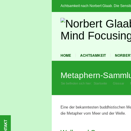
Achtsamkeit nach Norbert Glaab. Die Sensib
HOME
ACHTSAMKEIT
NORBER
Metaphern-Sammlun
Sie befinden sich hier:
Startseite
Glossar
»
Eine der bekanntesten buddhistischen Me
die Metapher vom Meer und der Welle.
KONTAKT