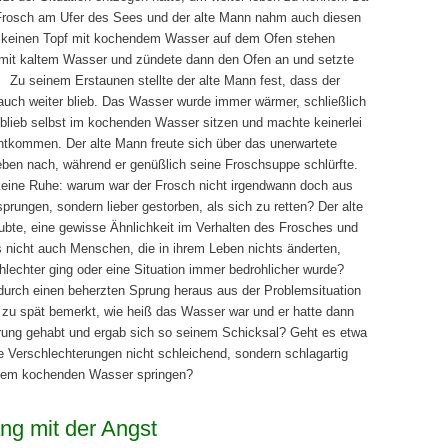
Frosch am Ufer des Sees und der alte Mann nahm auch diesen
al keinen Topf mit kochendem Wasser auf dem Ofen stehen
f mit kaltem Wasser und zündete dann den Ofen an und setzte
. Zu seinem Erstaunen stellte der alte Mann fest, dass der
auch weiter blieb. Das Wasser wurde immer wärmer, schließlich
blieb selbst im kochenden Wasser sitzen und machte keinerlei
entkommen. Der alte Mann freute sich über das unerwartete
eben nach, während er genüßlich seine Froschsuppe schlürfte.
keine Ruhe: warum war der Frosch nicht irgendwann doch aus
ungen, sondern lieber gestorben, als sich zu retten? Der alte
bte, eine gewisse Ähnlichkeit im Verhalten des Frosches und
nicht auch Menschen, die in ihrem Leben nichts änderten,
lechter ging oder eine Situation immer bedrohlicher wurde?
durch einen beherzten Sprung heraus aus der Problemsituation
el zu spät bemerkt, wie heiß das Wasser war und er hatte dann
erung gehabt und ergab sich so seinem Schicksal? Geht es etwa
Verschlechterungen nicht schleichend, sondern schlagartig
dem kochenden Wasser springen?
ng mit der Angst