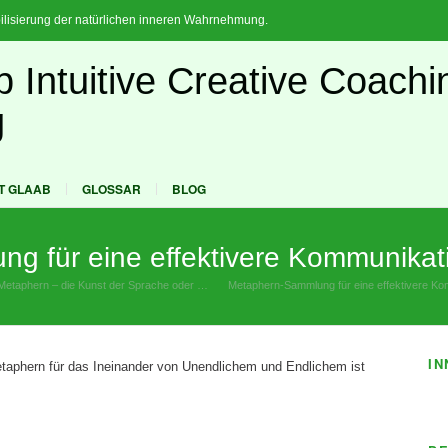
ilisierung der natürlichen inneren Wahrnehmung.
T GLAAB
GLOSSAR
BLOG
g für eine effektivere Kommunikat
Metaphern – die Kunst der Sprache oder …
»
Metaphern-Sammlung für eine effektivere Ko
»
IN
taphern für das Ineinander von Unendlichem und Endlichem ist