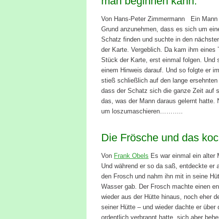
man beginnen kann.
Von Hans-Peter Zimmermann Ein Mann fan
Grund anzunehmen, dass es sich um eine 
Schatz finden und suchte in den nächste
der Karte. Vergeblich. Da kam ihm eines 
Stück der Karte, erst einmal folgen. Und 
einem Hinweis darauf. Und so folgte er im
stieß schließlich auf den lange ersehnten
dass der Schatz sich die ganze Zeit auf 
das, was der Mann daraus gelernt hatte.
um loszumaschieren………..
Die Frösche und das ko
Von
Frank Obels
Es war einmal ein alter
Und während er so da saß, entdeckte er 
den Frosch und nahm ihn mit in seine Hüt
Wasser gab. Der Frosch machte einen en
wieder aus der Hütte hinaus, noch eher 
seiner Hütte – und wieder dachte er über
ordentlich verbrannt hatte, sich aber beh