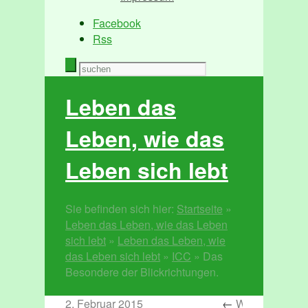
Facebook
Rss
Leben das
Leben, wie das
Leben sich lebt
Sie befinden sich hier:
Startseite
»
Leben das Leben, wie das Leben
sich lebt
»
Leben das Leben, wie
das Leben sich lebt
»
ICC
»
Das
Besondere der Blickrichtungen.
2. Februar 2015
←
Wo