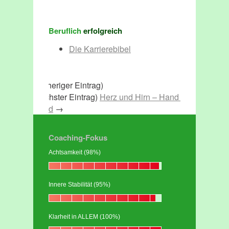
Beruflich
erfolgreich
Die Karrierebibel
(vorheriger Eintrag)
(nächster Eintrag)
Herz und Hirn – Hand in
Hand
→
Coaching-Fokus
Achtsamkeit (98%)
Innere Stabilität (95%)
Klarheit in ALLEM (100%)