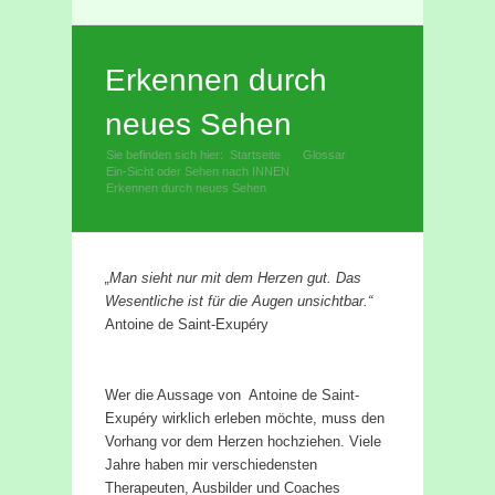
Facebook
Rss
Erkennen durch
neues Sehen
Sie befinden sich hier:
Startseite
Glossar
»
»
Ein-Sicht oder Sehen nach INNEN
»
Erkennen durch neues Sehen
„Man sieht nur mit dem Herzen gut. Das
Wesentliche ist für die Augen unsichtbar.“
Antoine de Saint-Exupéry
Wer die Aussage von Antoine de Saint-
Exupéry wirklich erleben möchte, muss den
Vorhang vor dem Herzen hochziehen. Viele
Jahre haben mir verschiedensten
Therapeuten, Ausbilder und Coaches