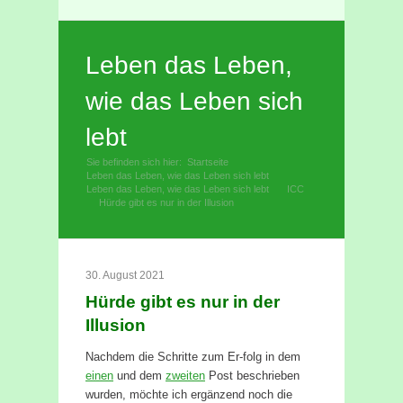
Facebook
Rss
Leben das Leben,
wie das Leben sich
lebt
Sie befinden sich hier:
Startseite
»
Leben das Leben, wie das Leben sich lebt
»
Leben das Leben, wie das Leben sich lebt
ICC
»
Hürde gibt es nur in der Illusion
»
30. August 2021
Hürde gibt es nur in der
Illusion
Nachdem die Schritte zum Er-folg in dem
einen
und dem
zweiten
Post beschrieben
wurden, möchte ich ergänzend noch die