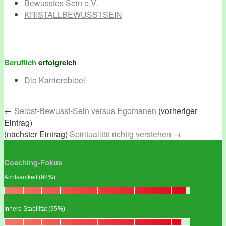
Bewusstes Sein e.V.
KRISTALLBEWUSSTSEIN
Beruflich
erfolgreich
Die Karrierebibel
←
Selbst-Bewusst-Sein versus Egomanen
(vorheriger
Eintrag)
(nächster Eintrag)
Spiritualität richtig verstehen
→
Coaching-Fokus
Achtsamkeit (98%)
Innere Stabilität (95%)