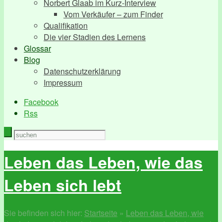
Norbert Glaab im Kurz-Interview
Vom Verkäufer – zum Finder
Qualifikation
Die vier Stadien des Lernens
Glossar
Blog
Datenschutzerklärung
Impressum
Facebook
Rss
Leben das Leben, wie das
Leben sich lebt
Sie befinden sich hier:
Startseite
»
Leben das Leben, wie