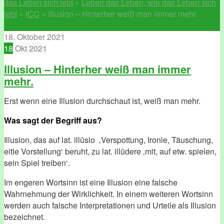
das Leben sich lebt
»
Leben das Leben, wie das Leben sich
lebt
»
ICC
»
Illusion – Hinterher weiß man immer mehr.
18. Oktober 2021
18
Okt
2021
Illusion – Hinterher weiß man immer
mehr.
Erst wenn eine Illusion durchschaut ist, weiß man mehr.
Was sagt der Begriff aus?
Illusion, das auf lat. illūsio ‚Verspottung, Ironie, Täuschung,
eitle Vorstellung‘ beruht, zu lat. illūdere ‚mit, auf etw. spielen,
sein Spiel treiben‘.
Im engeren Wortsinn ist eine Illusion eine falsche
Wahrnehmung der Wirklichkeit. In einem weiteren Wortsinn
werden auch falsche Interpretationen und Urteile als Illusion
bezeichnet.