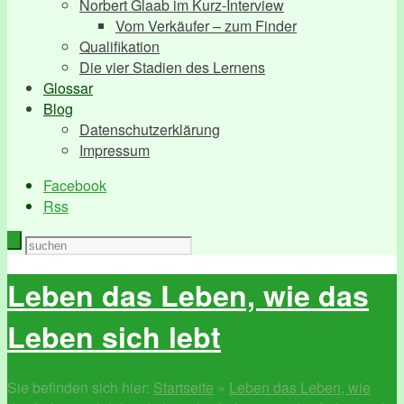
Norbert Glaab im Kurz-Interview
Vom Verkäufer – zum Finder
Qualifikation
Die vier Stadien des Lernens
Glossar
Blog
Datenschutzerklärung
Impressum
Facebook
Rss
Leben das Leben, wie das
Leben sich lebt
Sie befinden sich hier:
Startseite
»
Leben das Leben, wie