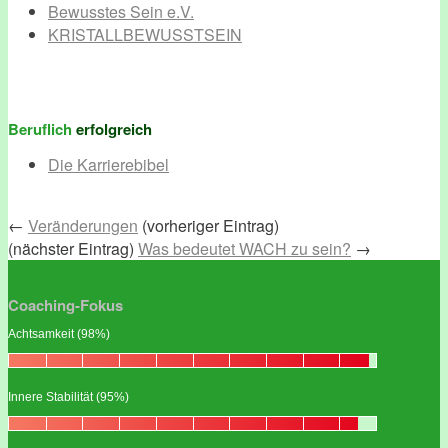
Bewusstes Sein e.V.
KRISTALLBEWUSSTSEIN
Beruflich
erfolgreich
Die Karrierebibel
←
Veränderungen
(vorheriger Eintrag)
(nächster Eintrag)
Was bedeutet WACH zu sein?
→
Coaching-Fokus
Achtsamkeit (98%)
Innere Stabilität (95%)