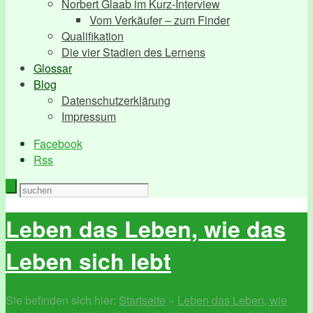
Norbert Glaab im Kurz-Interview
Vom Verkäufer – zum Finder
Qualifikation
Die vier Stadien des Lernens
Glossar
Blog
Datenschutzerklärung
Impressum
Facebook
Rss
Leben das Leben, wie das
Leben sich lebt
Sie befinden sich hier:
Startseite
»
Leben das Leben, wie