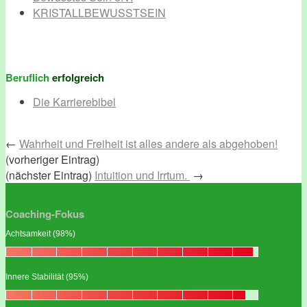
KRISTALLBEWUSSTSEIN
Beruflich
erfolgreich
Die Karrierebibel
←
Wahrheit und Freiheit ist alles andere als abgehoben!
(vorheriger Eintrag)
(nächster Eintrag)
Intuition und Irrtum.
→
Coaching-Fokus
Achtsamkeit (98%)
Innere Stabilität (95%)