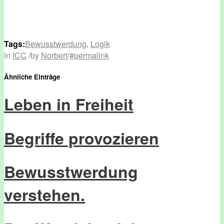
Tags:
Bewusstwerdung
,
Logik
in
ICC
/
by
Norbert
/
#permalink
Ähnliche Einträge
Leben in Freiheit
Begriffe provozieren
Bewusstwerdung
verstehen.