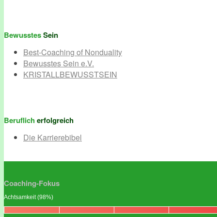
Bewusstes
Sein
Best-Coaching of Nonduality
Bewusstes Sein e.V.
KRISTALLBEWUSSTSEIN
Beruflich
erfolgreich
Die Karrierebibel
Coaching-Fokus
Achtsamkeit (98%)