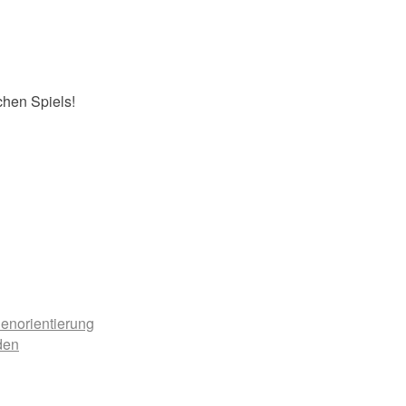
chen Spiels!
enorientierung
den