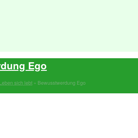
rdung Ego
Leben sich lebt
»
Bewusstwerdung Ego