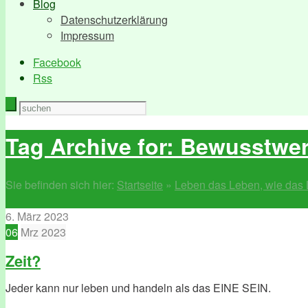
Blog
Datenschutzerklärung
Impressum
Facebook
Rss
Tag Archive for: Bewusstwe
Sie befinden sich hier:
Startseite
»
Leben das Leben, wie das 
6. März 2023
06
Mrz
2023
Zeit?
Jeder kann nur leben und handeln als das EINE SEIN.