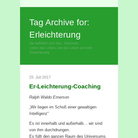
Facebook
Rss
Tag Archive for:
Erleichterung
Sie befinden sich hier:
Startseite
»
Leben das Leben, wie das Leben sich lebt
»
Erleichterung
25. Juli 2017
Er-Leichterung-Coaching
Ralph Waldo Emerson
„Wir liegen im Schoß einer gewaltigen
Intelligenz“
Es ist innerhalb und außerhalb… wir sind
von ihm durchdrungen.
Es füllt den ganzen Raum des Universums.