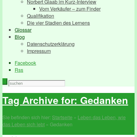
Norbert Glaab im Kurz-Interview
Vom Verkäufer – zum Finder
Qualifikation
Die vier Stadien des Lernens
Glossar
Blog
Datenschutzerklärung
Impressum
Facebook
Rss
Tag Archive for: Gedanken
Sie befinden sich hier:
Startseite
»
Leben das Leben, wie
das Leben sich lebt
»
Gedanken