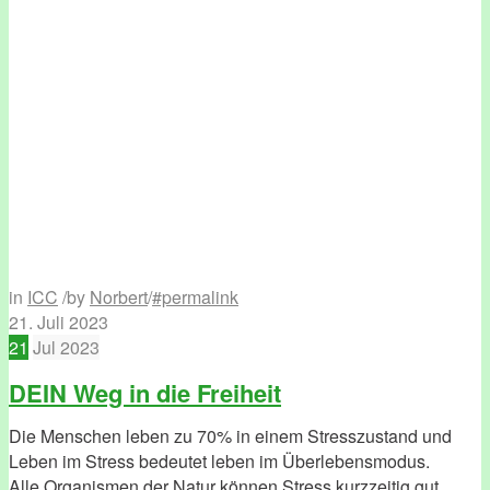
in
ICC
/
by
Norbert
/
#permalink
21. Juli 2023
21
Jul
2023
DEIN Weg in die Freiheit
Die Menschen leben zu 70% in einem Stresszustand und
Leben im Stress bedeutet leben im Überlebensmodus.
Alle Organismen der Natur können Stress kurzzeitig gut