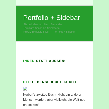
Facebook
Rss
Portfolio + Sidebar
Sie befinden sich hier:
Startseite
»
Template-Seiten als Spickzettel
»
Privat: Template Files
Portfolio + Sidebar
»
INNEN
STATT AUSSEN!
DER
LEBENSFREUDE KURIER
Norbert's zweites Buch: Nicht ein anderer
Mensch werden, aber vielleicht die Welt neu
entdecken!